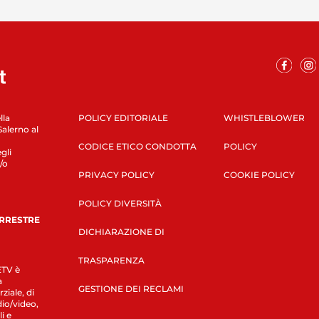
lla
POLICY EDITORIALE
WHISTLEBLOWER
Salerno al
CODICE ETICO CONDOTTA
POLICY
gli
/o
PRIVACY POLICY
COOKIE POLICY
POLICY DIVERSITÀ
ERRESTRE
DICHIARAZIONE DI
TRASPARENZA
LETV è
a
GESTIONE DEI RECLAMI
ziale, di
dio/video,
i e