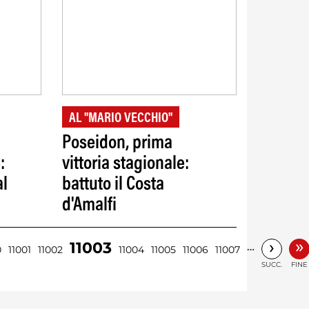
AL "MARIO VECCHIO"
Poseidon, prima
:
vittoria stagionale:
al
battuto il Costa
d'Amalfi
»
›
11003
…
0
11001
11002
11004
11005
11006
11007
SUCC.
FINE