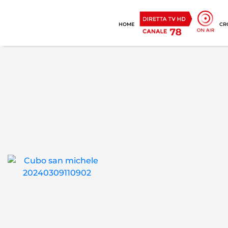
HOME
CR