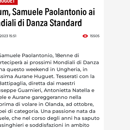
HUGUET
um, Samuele Paolantonio ai
iali di Danza Standard
2023 15:51
15505
amuele Paolantonio, 18enne di
teciperà ai prossimi Mondiali di Danza
a questo weekend in Ungheria, in
ssima Aurane Huguet. Tesserati con la
ttipaglia, diretta dai maestri
seppe Guarnieri, Antonietta Natella e
ele e Aurane gareggeranno nella
prima di volare in Olanda, ad ottobre,
pei di categoria. Una passione nata da
ele, che nel corso degli anni ha saputo
lusinghieri e soddisfazioni in ambito