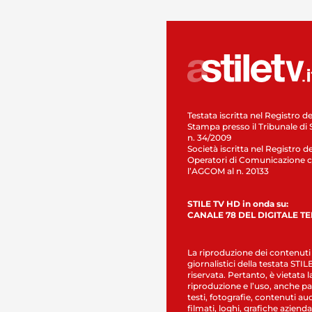
Testata iscritta nel Registro de
Stampa presso il Tribunale di 
n. 34/2009
Società iscritta nel Registro de
Operatori di Comunicazione c
l’AGCOM al n. 20133
STILE TV HD in onda su:
CANALE 78 DEL DIGITALE T
La riproduzione dei contenuti
giornalistici della testata STI
riservata. Pertanto, è vietata l
riproduzione e l’uso, anche par
testi, fotografie, contenuti au
filmati, loghi, grafiche aziendal