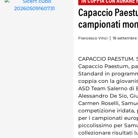
IN COPPIA CON AURANE 
Capaccio Paest
campionati mond
Francesco Vinci
18 settembre 
CAPACCIO PAESTUM. S
Capaccio Paestum, par
Standard in programm
coppia con la giovani
ASD Team Salerno di Ba
Alessandro De Sio, Giu
Carmen Roselli, Samu
competizione iridata, 
per i campionati euro
piccolissimo per Samu
collezionare risultati 