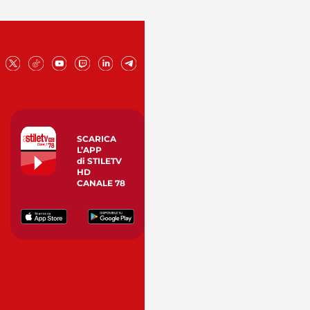
SCARICA
L’APP
di STILETV
HD
CANALE 78