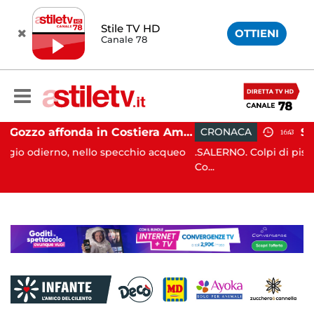
Stile TV HD
OTTIENI
Canale 78
Gozzo affonda in Costiera Amalfitana: occupanti soccorsi da altri natanti
CRONACA
16:43
 specchio acqueo
.SALERNO. Colpi di pistola sono stati esplosi
Co...