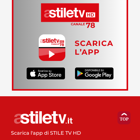
SCARICA
L’APP
Scarica l'app di STILE TV HD