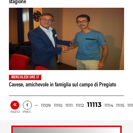
stagione
MERCOLEDÌ ORE 17
Cavese, amichevole in famiglia sul campo di Pregiato
«
‹
11113
…
11109
11110
11111
11112
11114
11115
111
INIZIO
PREC.