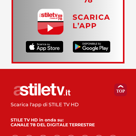
SCARICA
L’APP
Scarica l'app di STILE TV HD
STILE TV HD in onda su:
CANALE 78 DEL DIGITALE TERRESTRE