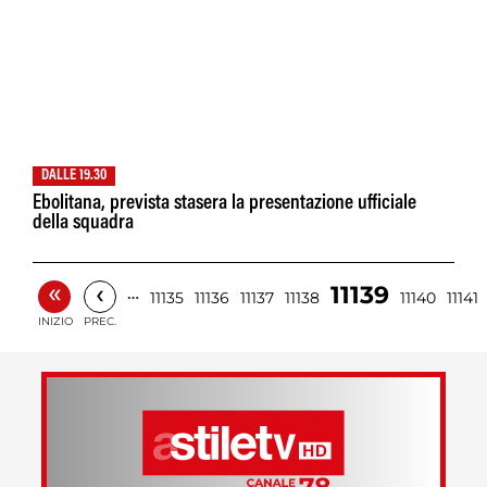
DALLE 19.30
Ebolitana, prevista stasera la presentazione ufficiale
della squadra
«
‹
11139
…
11135
11136
11137
11138
11140
11141
INIZIO
PREC.