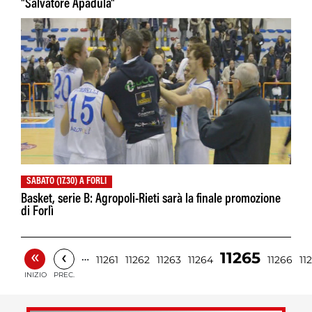
"Salvatore Apadula"
SABATO (17.30) A FORLI
Basket, serie B: Agropoli-Rieti sarà la finale promozione
di Forlì
«
‹
11265
…
11261
11262
11263
11264
11266
11
INIZIO
PREC.