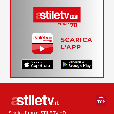
SCARICA
L’APP
Scarica l'app di STILE TV HD