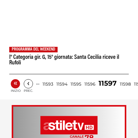
PROGRAMMA DEL WEEKEND
I° Categoria gir. G, 15° giornata: Santa Cecilia riceve il
Rufoli
«
‹
11597
…
11593
11594
11595
11596
11598
1
INIZIO
PREC.