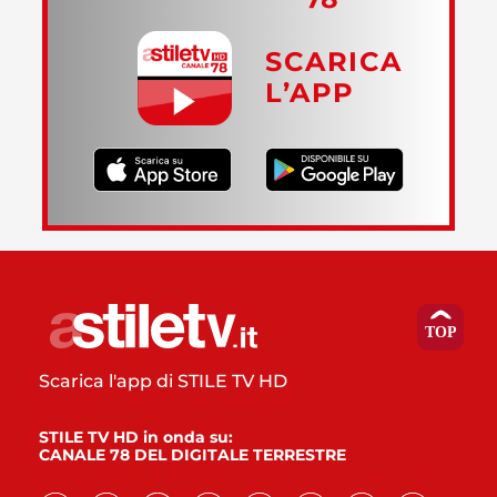
SCARICA
L’APP
Scarica l'app di STILE TV HD
STILE TV HD in onda su:
CANALE 78 DEL DIGITALE TERRESTRE