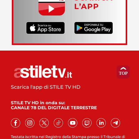
L’APP
Scarica l'app di STILE TV HD
STILE TV HD in onda su:
CANALE 78 DEL DIGITALE TERRESTRE
Testata iscritta nel Registro della Stampa presso il Tribunale di