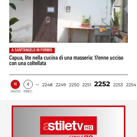
A SANT'ANGELO IN FORMIS
Capua, lite nella cucina di una masseria: 17enne ucciso
con una coltellata
«
‹
2252
…
2248
2249
2250
2251
2253
2254
INIZIO
PREC.