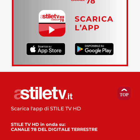
SCARICA
L’APP
Scarica l'app di STILE TV HD
STILE TV HD in onda su:
CANALE 78 DEL DIGITALE TERRESTRE