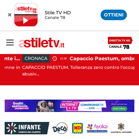
Stile TV HD
OTTIENI
Canale 78
Altavilla Silentina, incidente in moto nella notte: 19enne in prognosi riservata
Capaccio Paestum, ombrellone selvaggio: blitz della Municipale, sgomberate tutte
CRONACA
15:38
e in
CAPACCIO PAESTUM. Tolleranza zero contro l'occupazione
abusiv...