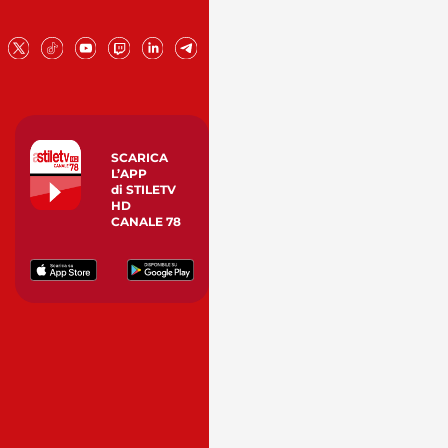
SCARICA
L’APP
di STILETV
HD
CANALE 78