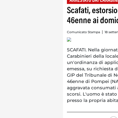
ARRESTATO DAI CARABIN
Scafati, estorsi
46enne ai domici
Comunicato Stampa
18 sette
SCAFATI. Nella giornata
Carabinieri della loca
un'ordinanza di appli
emessa, su richiesta d
GIP del Tribunale di No
46enne di Pompei (NA),
aggravata consumati a 
scorsi. L'uomo è stato 
presso la propria abit