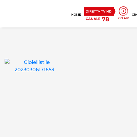
HOME
CR