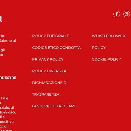
lla
POLICY EDITORIALE
WHISTLEBLOWER
Salerno al
CODICE ETICO CONDOTTA
POLICY
gli
/o
PRIVACY POLICY
COOKIE POLICY
POLICY DIVERSITÀ
ERRESTRE
DICHIARAZIONE DI
TRASPARENZA
LETV è
a
GESTIONE DEI RECLAMI
ziale, di
dio/video,
i e
spositivo
zo di
 e tutto