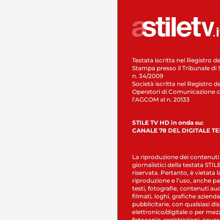
Testata iscritta nel Registro de
Stampa presso il Tribunale di 
n. 34/2009
Società iscritta nel Registro de
Operatori di Comunicazione c
l’AGCOM al n. 20133
STILE TV HD in onda su:
CANALE 78 DEL DIGITALE T
La riproduzione dei contenuti
giornalistici della testata STI
riservata. Pertanto, è vietata l
riproduzione e l’uso, anche par
testi, fotografie, contenuti au
filmati, loghi, grafiche aziendal
pubblicitarie, con qualsiasi di
elettronico/digitale o per mez
fotocopie, registrazioni, cover