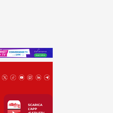
SCARICA
L’APP
di STILETV