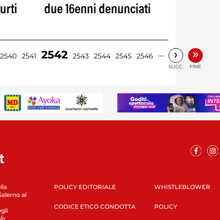
urti
due 16enni denunciati
»
›
2542
…
2540
2541
2543
2544
2545
2546
SUCC.
FINE
lla
POLICY EDITORIALE
WHISTLEBLOWER
Salerno al
CODICE ETICO CONDOTTA
POLICY
gli
/o