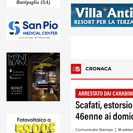
CRONACA
ARRESTATO DAI CARABIN
Scafati, estorsi
46enne ai domici
Comunicato Stampa
18 sette