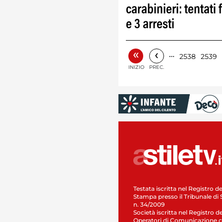
carabinieri: tentati f
e 3 arresti
«
‹
…
2538
2539
INIZIO
PREC.
Testata iscritta nel Registro de
Stampa presso il Tribunale di 
n. 34/2009
Società iscritta nel Registro de
Operatori di Comunicazione c