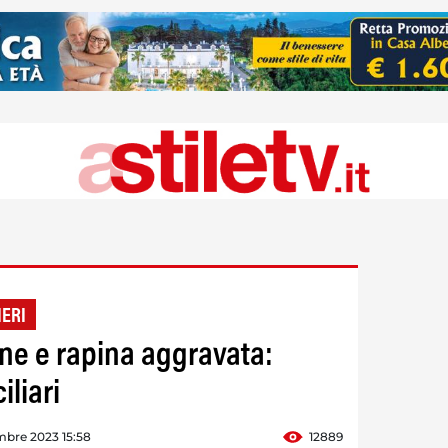
IERI
one e rapina aggravata:
liari
mbre 2023 15:58
12889