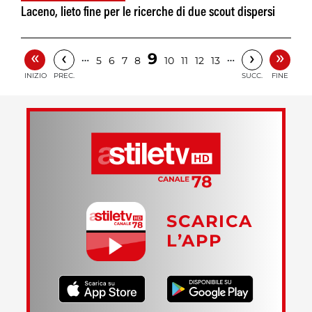
Laceno, lieto fine per le ricerche di due scout dispersi
«
»
‹
›
9
…
…
5
6
7
8
10
11
12
13
INIZIO
PREC.
SUCC.
FINE
SCARICA
L’APP