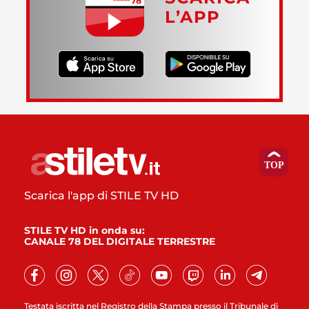
L’APP
Scarica l'app di STILE TV HD
STILE TV HD in onda su:
CANALE 78 DEL DIGITALE TERRESTRE
Testata iscritta nel Registro della Stampa presso il Tribunale di