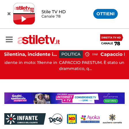
Stile TV HD
OTTIENI
Canale 78
Altavilla Silentina, incidente in moto nella notte: 19enne in prognosi riservata
POLITICA
19:43
o: 19enne in
CAPACCIO PAESTUM. È stato un Consiglio comun
drammatico, q...