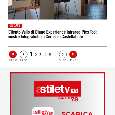
LE DATE
'Cilento Vallo di Diano Experience Infrared Pics Too':
mostre fotografiche a Ceraso e Castellabate
«
»
‹
›
1
…
2
3
4
5
INIZIO
PREC.
SUCC.
FINE
SCARICA