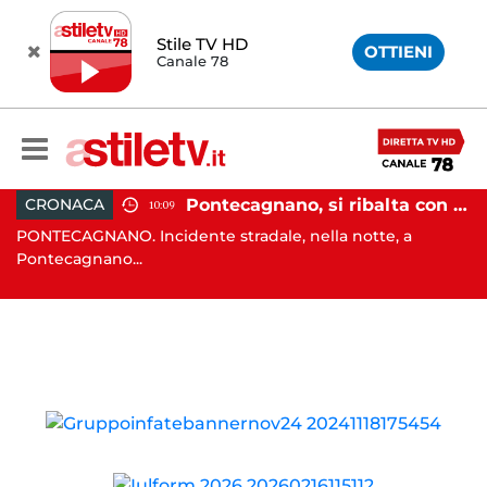
Stile TV HD
OTTIENI
Canale 78
, tenta di truffare anziana: 16enne denunciato dai carabinieri
Pontecagnano, si ribalta con l'auto alla rotatoria: giovane ferito
CRONACA
10:09
o
PONTECAGNANO. Incidente stradale, nella notte, a
C
Pontecagnano...
Ca