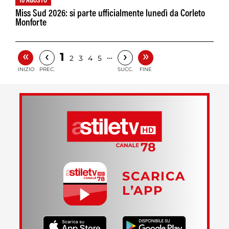
10 AGOSTO
Miss Sud 2026: si parte ufficialmente lunedì da Corleto
Monforte
«
»
‹
›
1
…
2
3
4
5
INIZIO
PREC.
SUCC.
FINE
SCARICA
L’APP