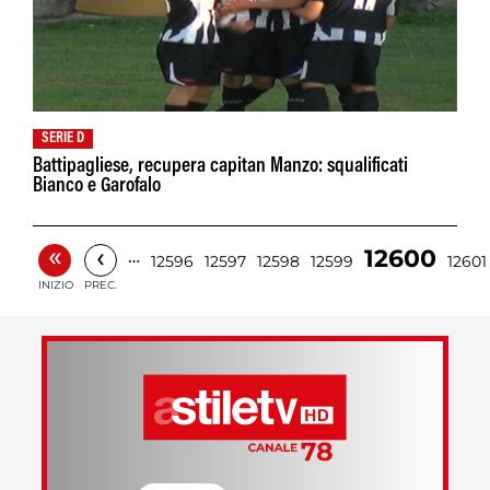
SERIE D
Battipagliese, recupera capitan Manzo: squalificati
Bianco e Garofalo
«
‹
12600
…
12596
12597
12598
12599
12601
INIZIO
PREC.