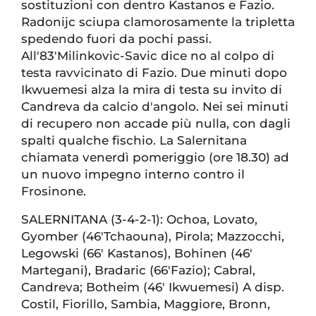
sostituzioni con dentro Kastanos e Fazio.
Radonijc sciupa clamorosamente la tripletta
spedendo fuori da pochi passi.
All'83'Milinkovic-Savic dice no al colpo di
testa ravvicinato di Fazio. Due minuti dopo
Ikwuemesi alza la mira di testa su invito di
Candreva da calcio d'angolo. Nei sei minuti
di recupero non accade più nulla, con dagli
spalti qualche fischio. La Salernitana
chiamata venerdì pomeriggio (ore 18.30) ad
un nuovo impegno interno contro il
Frosinone.
SALERNITANA (3-4-2-1): Ochoa, Lovato,
Gyomber (46'Tchaouna), Pirola; Mazzocchi,
Legowski (66' Kastanos), Bohinen (46'
Martegani), Bradaric (66'Fazio); Cabral,
Candreva; Botheim (46' Ikwuemesi) A disp.
Costil, Fiorillo, Sambia, Maggiore, Bronn,