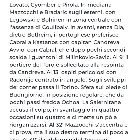
Lovato, Gyomber e Pirola. In mediana
Mazzocchi e Bradaric sugli esterni, con
Legowski e Bohinen in zona centrale con
l'assenza di Coulibaly. In avanti, senza Dia,
dietro Botheim, il portoghese preferisce
Cabral a Kastanos con capitan Candreva.
Avvio, con Cabral, che dopo pochi secondi
scalda i guantoni di Milinkovic-Savic. Al 9' il
portiere del Toro è sollecitato alla respinta
da Candreva. Al 13' ospiti pericolosi con
Radonijc contrato in angolo. Sugli sviluppi
del corner passa il Torino. Sfera sul piede di
Buongiorno, in posizione regolare, che da
pochi passi fredda Ochoa. La Salernitana
accusa il colpo, in svantaggio in quattro
occasioni su quattro e ci mette un pò a
riorganizzarsi. Al 32' Mazzocchi s'accentra e
ci prova, ma il suo destro termina di poco a
lato. Al 40' il raddoppio del Toro con