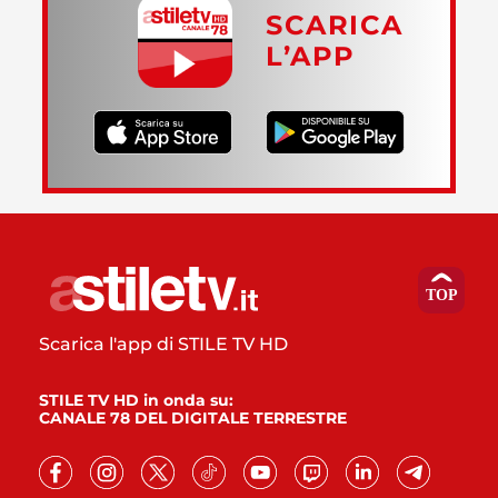
SCARICA
L’APP
Scarica l'app di STILE TV HD
STILE TV HD in onda su:
CANALE 78 DEL DIGITALE TERRESTRE