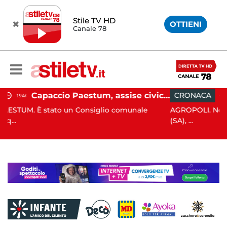
Stile TV HD
OTTIENI
Canale 78
Capaccio Paestum, assise civica drammatica: Paolino senza maggioranza, Comune a rischio scioglimento
CRONACA
11:33
nsiglio comunale
AGROPOLI. Nella notte del 6 agosto sc
(SA), ...