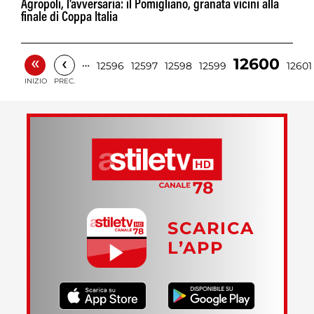
Agropoli, l'avversaria: il Pomigliano, granata vicini alla
finale di Coppa Italia
«
‹
12600
…
12596
12597
12598
12599
12601
INIZIO
PREC.
SCARICA
L’APP