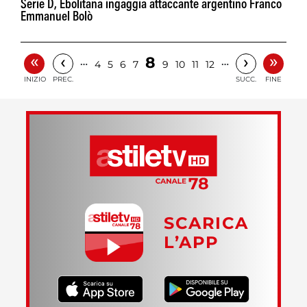
Serie D, Ebolitana ingaggia attaccante argentino Franco
Emmanuel Bolò
«
»
‹
›
8
…
…
4
5
6
7
9
10
11
12
INIZIO
PREC.
SUCC.
FINE
SCARICA
L’APP