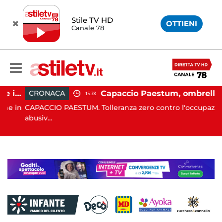
Stile TV HD
OTTIENI
Canale 78
Altavilla Silentina, incidente in moto nella notte: 19enne in prognosi riservata
Capaccio Paestum, ombrellone selvaggio: blitz della Municipale, sgomberate tutte le spiagge libere
CRONACA
15:38
 in
CAPACCIO PAESTUM. Tolleranza zero contro l'occupazione
abusiv...