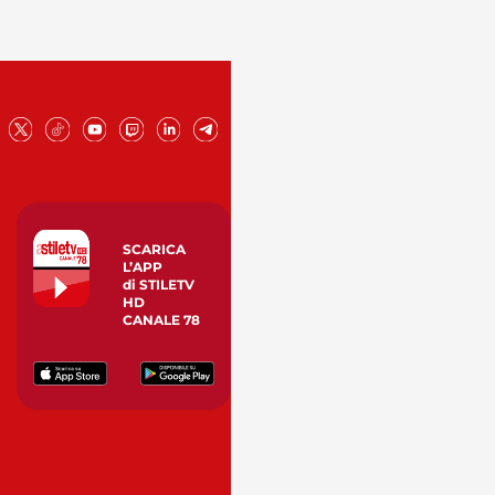
SCARICA
L’APP
di STILETV
HD
CANALE 78