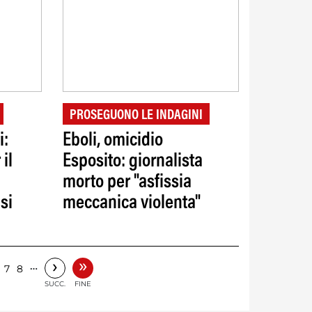
PROSEGUONO LE INDAGINI
i:
Eboli, omicidio
 il
Esposito: giornalista
morto per "asfissia
si
meccanica violenta"
»
›
…
7
8
SUCC.
FINE