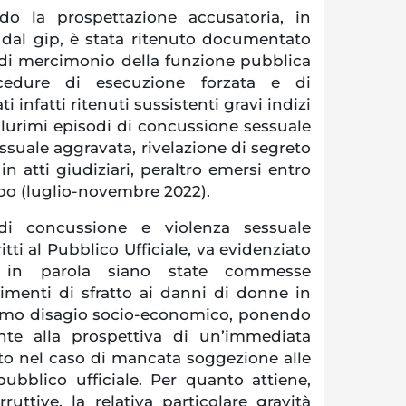
ndo la prospettazione accusatoria, in
 dal gip, è stata ritenuto documentato
di mercimonio della funzione pubblica
cedure di esecuzione forzata e di
i infatti ritenuti sussistenti gravi indizi
plurimi episodi di concussione sessuale
ssuale aggravata, rivelazione di segreto
in atti giudiziari, peraltro emersi entro
po (luglio-novembre 2022).
di concussione e violenza sessuale
tti al Pubblico Ufficiale, va evidenziato
 in parola siano state commesse
imenti di sfratto ai danni di donne in
simo disagio socio-economico, ponendo
onte alla prospettiva di un’immediata
tto nel caso di mancata soggezione alle
pubblico ufficiale. Per quanto attiene,
ruttive, la relativa particolare gravità