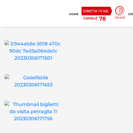
HOME
CR