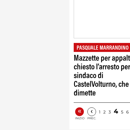
PASQUALE MARRANDINO
Mazzette per appalt
chiesto l’arresto per
sindaco di
CastelVolturno, che 
dimette
«
‹
4
1
2
3
5
6
INIZIO
PREC.