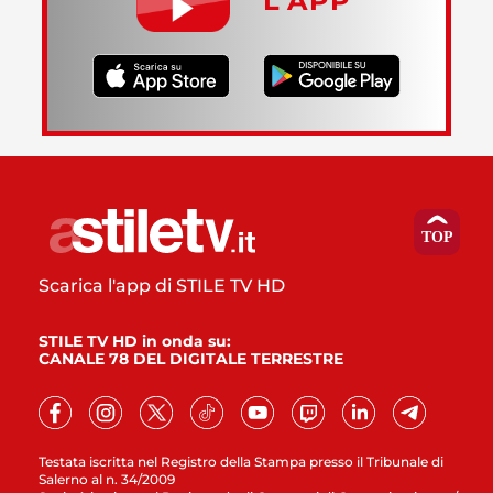
L’APP
Scarica l'app di STILE TV HD
STILE TV HD in onda su:
CANALE 78 DEL DIGITALE TERRESTRE
Testata iscritta nel Registro della Stampa presso il Tribunale di
Salerno al n. 34/2009