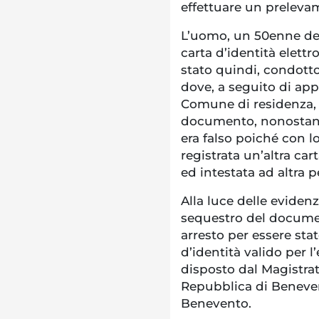
effettuare un prelevam
L’uomo, un 50enne del
carta d’identità elettr
stato quindi, condott
dove, a seguito di app
Comune di residenza, 
documento, nonostante 
era falso poiché con l
registrata un’altra car
ed intestata ad altra 
Alla luce delle eviden
sequestro del documen
arresto per essere st
d’identità valido per l
disposto dal Magistrat
Repubblica di Beneven
Benevento.