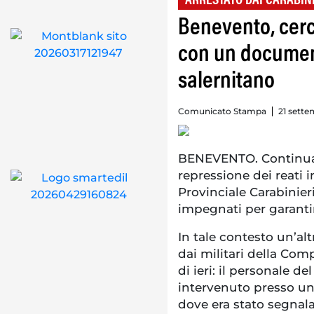
ARRESTATO DAI CARABIN
Benevento, cerc
con un document
salernitano
Comunicato Stampa
21 sette
BENEVENTO. Continua 
repressione dei reati
Provinciale Carabinie
impegnati per garantire
In tale contesto un’al
dai militari della Com
di ieri: il personale 
intervenuto presso un
dove era stato segnal