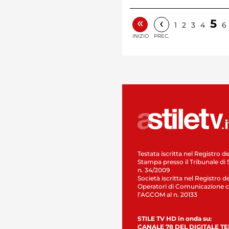
«
‹
5
1
2
3
4
6
INIZIO
PREC.
Testata iscritta nel Registro de
Stampa presso il Tribunale di 
n. 34/2009
Società iscritta nel Registro de
Operatori di Comunicazione c
l’AGCOM al n. 20133
STILE TV HD in onda su:
CANALE 78 DEL DIGITALE T