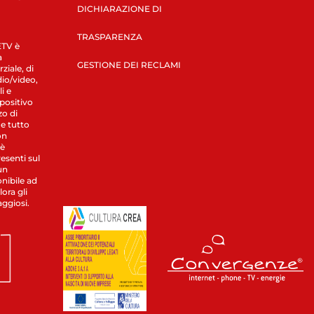
DICHIARAZIONE DI
TRASPARENZA
LETV è
a
GESTIONE DEI RECLAMI
ziale, di
dio/video,
i e
spositivo
zo di
 e tutto
on
 è
esenti sul
un
nibile ad
ora gli
aggiosi.