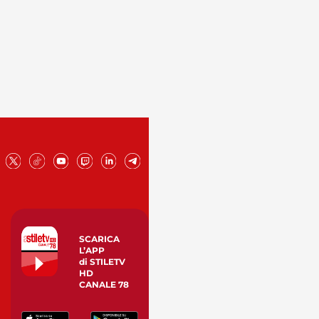
SCARICA
L’APP
di STILETV
HD
CANALE 78