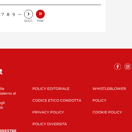
»
›
…
7
8
9
SUCC.
FINE
lla
POLICY EDITORIALE
WHISTLEBLOWER
Salerno al
CODICE ETICO CONDOTTA
POLICY
gli
/o
PRIVACY POLICY
COOKIE POLICY
POLICY DIVERSITÀ
ERRESTRE