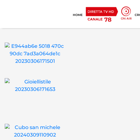
HOME
CR