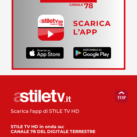
SCARICA
L’APP
Scarica l'app di STILE TV HD
STILE TV HD in onda su:
CANALE 78 DEL DIGITALE TERRESTRE