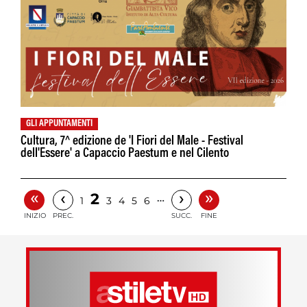
GLI APPUNTAMENTI
Cultura, 7^ edizione de 'I Fiori del Male - Festival
dell'Essere' a Capaccio Paestum e nel Cilento
«
»
‹
›
2
…
1
3
4
5
6
INIZIO
PREC.
SUCC.
FINE