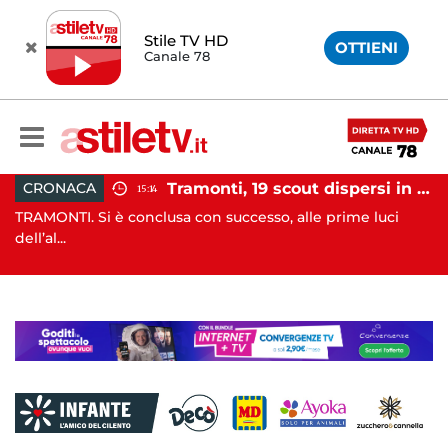
Stile TV HD
OTTIENI
Canale 78
Tramonti, 19 scout dispersi in montagna salvati dai vigili del fuoco
CRONACA
15:14
 è conclusa con successo, alle prime luci
SALA CONSILINA. 
di ...