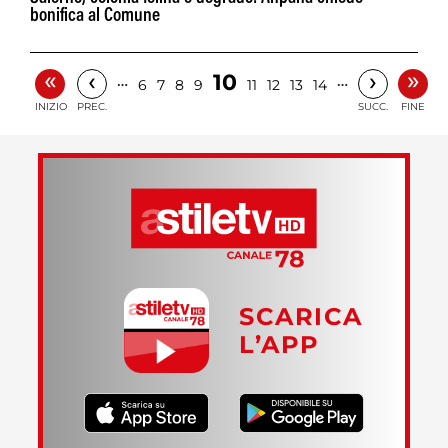
bonifica al Comune
«
»
‹
›
10
…
…
6
7
8
9
11
12
13
14
INIZIO
PREC.
SUCC.
FINE
SCARICA
L’APP