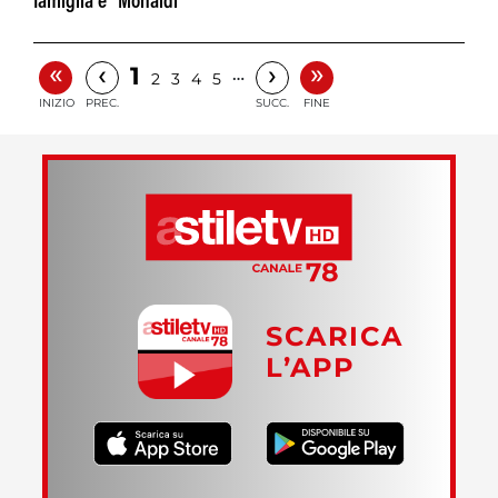
famiglia e "Monaldi"
«
»
‹
›
1
…
2
3
4
5
INIZIO
PREC.
SUCC.
FINE
SCARICA
L’APP