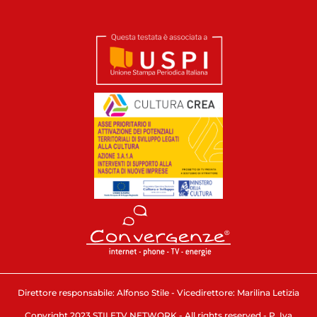
Direttore responsabile: Alfonso Stile - Vicedirettore: Marilina Letizia
Copyright 2023 STILETV NETWORK - All rights reserved - P. Iva