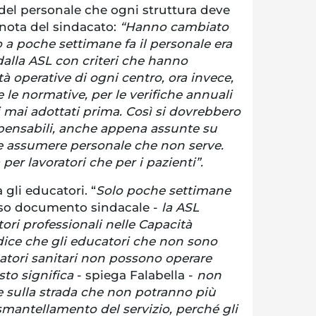
del personale che ogni struttura deve
 nota del sindacato:
“Hanno cambiato
no a poche settimane fa il personale era
dalla ASL con criteri che hanno
à operative di ogni centro, ora invece,
le normative, per le verifiche annuali
ri mai adottati prima. Così si dovrebbero
spensabili, anche appena assunte su
 e assumere personale che non serve.
per lavoratori che per i pazienti”.
 gli educatori. “
Solo poche settimane
sso documento sindacale -
la ASL
ori professionali nelle Capacità
dice che gli educatori che non sono
ucatori sanitari non possono operare
to significa
- spiega Falabella -
non
e sulla strada che non potranno più
smantellamento del servizio, perché gli