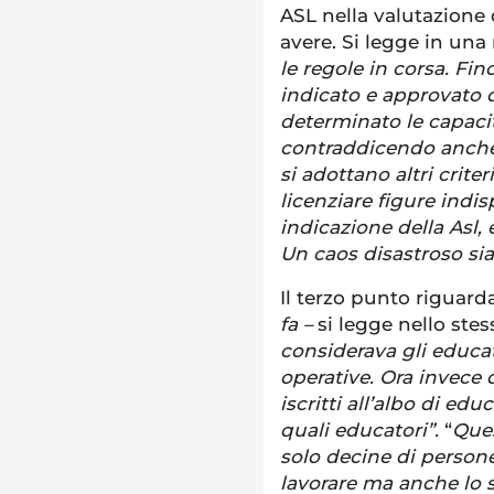
ASL nella valutazione 
avere. Si legge in una
le regole in corsa. Fi
indicato e approvato 
determinato le capacit
contraddicendo anche 
si adottano altri crite
licenziare figure indi
indicazione della Asl,
Un caos disastroso sia 
Il terzo punto riguarda
fa –
si legge nello ste
considerava gli educat
operative. Ora invece 
iscritti all’albo di ed
quali educatori”.
“
Ques
solo decine di person
lavorare ma anche lo 