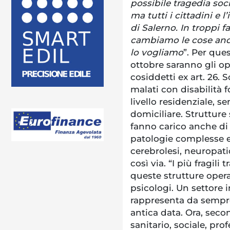
possibile tragedia soc
ma tutti i cittadini e 
di Salerno. In troppi 
cambiamo le cose and
lo vogliamo
”. Per ques
ottobre saranno gli ope
cosiddetti ex art. 26.
malati con disabilità f
livello residenziale, s
domiciliare. Strutture 
fanno carico anche di
patologie complesse e
cerebrolesi, neuropatic
così via. “I più fragili 
queste strutture opera
psicologi. Un settore i
rappresenta da sempre
antica data. Ora, seco
sanitario, sociale, pro