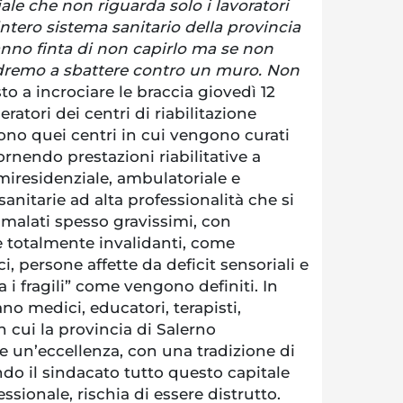
iale che non riguarda solo i lavoratori
l’intero sistema sanitario della provincia
fanno finta di non capirlo ma se non
remo a sbattere contro un muro. Non
to a incrociare le braccia giovedì 12
ratori dei centri di riabilitazione
 Sono quei centri in cui vengono curati
ornendo prestazioni riabilitative a
emiresidenziale, ambulatoriale e
sanitarie ad alta professionalità che si
 malati spesso gravissimi, con
 totalmente invalidanti, come
i, persone affette da deficit sensoriali e
tra i fragili” come vengono definiti. In
no medici, educatori, terapisti,
n cui la provincia di Salerno
 un’eccellenza, con una tradizione di
ndo il sindacato tutto questo capitale
fessionale, rischia di essere distrutto.