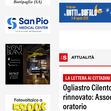
ATTUALITÀ
LA LETTERA AI CITTADINI
Ogliastro Cilen
rinnovato: Assoc
oratorio