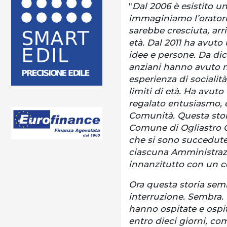
"
Dal 2006 è esistito un
immaginiamo l’orator
sarebbe cresciuta, ar
età. Dal 2011 ha avuto
idee e persone. Da dic
anziani hanno avuto m
esperienza di socialità,
limiti di età. Ha avut
regalato entusiasmo, e
Comunità. Questa stori
Comune di Ogliastro C
che si sono succedute n
ciascuna Amministrazi
innanzitutto con un c
Ora questa storia sem
interruzione. Sembra. 
hanno ospitate e ospit
entro dieci giorni, co