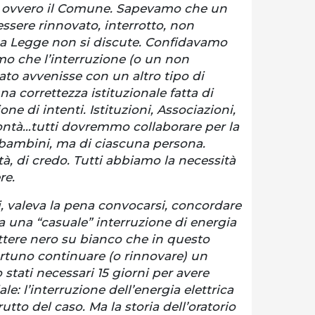
li, ovvero il Comune. Sapevamo che un
sere rinnovato, interrotto, non
 La Legge non si discute. Confidavamo
mo che l’interruzione (o un non
to avvenisse con un altro tipo di
 correttezza istituzionale fatta di
e di intenti. Istituzioni, Associazioni,
ntà…tutti dovremmo collaborare per la
i bambini, ma di ciascuna persona.
tà, di credo. Tutti abbiamo la necessità
re.
, valeva la pena convocarsi, concordare
a una “casuale” interruzione di energia
ttere nero su bianco che in questo
uno continuare (o rinnovare) un
tati necessari 15 giorni per avere
le: l’interruzione dell’energia elettrica
tto del caso. Ma la storia dell’oratorio