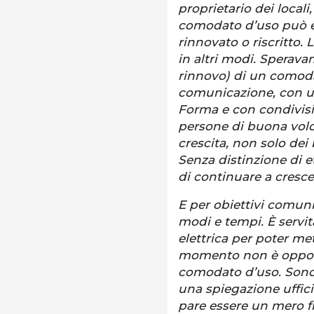
proprietario dei loca
comodato d’uso può es
rinnovato o riscritto.
in altri modi. Sperava
rinnovo) di un comoda
comunicazione, con una
Forma e con condivision
persone di buona volo
crescita, non solo de
Senza distinzione di e
di continuare a cresce
E per obiettivi comuni
modi e tempi. È servit
elettrica per poter me
momento non è opport
comodato d’uso. Sono s
una spiegazione ufficia
pare essere un mero fru