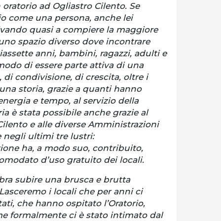
 oratorio ad Ogliastro Cilento. Se
io come una persona, anche lei
rivando quasi a compiere la maggiore
 uno spazio diverso dove incontrare
iassette anni, bambini, ragazzi, adulti e
odo di essere parte attiva di una
 di condivisione, di crescita, oltre i
o una storia, grazie a quanti hanno
nergia e tempo, al servizio della
a è stata possibile anche grazie al
ilento e alle diverse Amministrazioni
egli ultimi tre lustri:
one ha, a modo suo, contribuito,
omodato d’uso gratuito dei locali.
bra subire una brusca e brutta
Lasceremo i locali che per anni ci
ati, che hanno ospitato l’Oratorio,
me formalmente ci è stato intimato dal