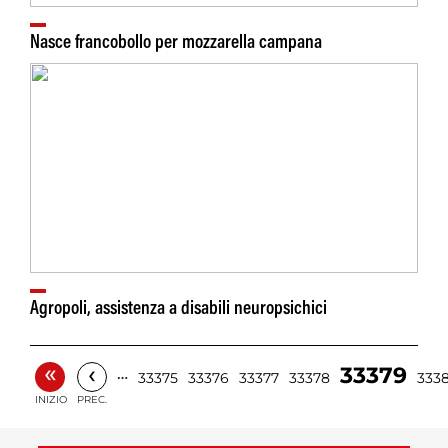
Nasce francobollo per mozzarella campana
Agropoli, assistenza a disabili neuropsichici
«
‹
33379
…
33375
33376
33377
33378
333
INIZIO
PREC.