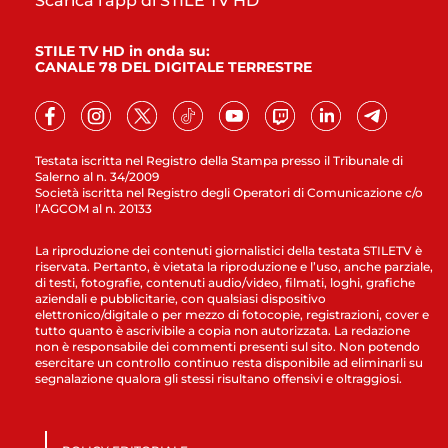
Scarica l'app di STILE TV HD
STILE TV HD in onda su:
CANALE 78 DEL DIGITALE TERRESTRE
Testata iscritta nel Registro della Stampa presso il Tribunale di
Salerno al n. 34/2009
Società iscritta nel Registro degli Operatori di Comunicazione c/o
l’AGCOM al n. 20133
La riproduzione dei contenuti giornalistici della testata STILETV è
riservata. Pertanto, è vietata la riproduzione e l’uso, anche parziale,
di testi, fotografie, contenuti audio/video, filmati, loghi, grafiche
aziendali e pubblicitarie, con qualsiasi dispositivo
elettronico/digitale o per mezzo di fotocopie, registrazioni, cover e
tutto quanto è ascrivibile a copia non autorizzata. La redazione
non è responsabile dei commenti presenti sul sito. Non potendo
esercitare un controllo continuo resta disponibile ad eliminarli su
segnalazione qualora gli stessi risultano offensivi e oltraggiosi.