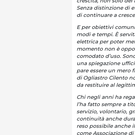
crescita, non solo de
Senza distinzione di e
di continuare a cresce
E per obiettivi comuni
modi e tempi. È servit
elettrica per poter me
momento non è opport
comodato d’uso. Sono s
una spiegazione ufficia
pare essere un mero fru
di Ogliastro Cilento no
da restituire al legitt
Chi negli anni ha regal
l’ha fatto sempre a tit
servizio, volontario, g
continuità anche dura
reso possibile anche i
come Associazione di