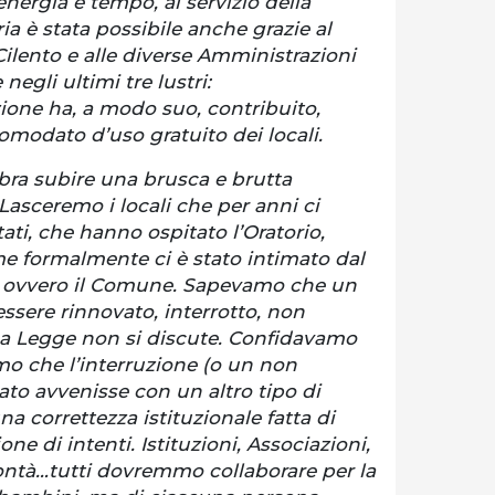
nergia e tempo, al servizio della
a è stata possibile anche grazie al
ilento e alle diverse Amministrazioni
egli ultimi tre lustri:
one ha, a modo suo, contribuito,
omodato d’uso gratuito dei locali.
bra subire una brusca e brutta
Lasceremo i locali che per anni ci
ati, che hanno ospitato l’Oratorio,
me formalmente ci è stato intimato dal
li, ovvero il Comune. Sapevamo che un
sere rinnovato, interrotto, non
 La Legge non si discute. Confidavamo
mo che l’interruzione (o un non
to avvenisse con un altro tipo di
 correttezza istituzionale fatta di
e di intenti. Istituzioni, Associazioni,
ntà…tutti dovremmo collaborare per la