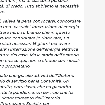
i bambini, ma di ciascuna persona.
tà, di credo. Tutti abbiamo la necessità
re.
, valeva la pena convocarsi, concordare
a una “casuale” interruzione di energia
ttere nero su bianco che in questo
uno continuare (o rinnovare) un
tati necessari 15 giorni per avere
le: l’interruzione dell’energia elettrica
tto del caso. Ma la storia dell’oratorio
n finisce qui, non si chiude con i locali
imo proprietario.
ato energia alle attività dell’Oratorio
olo di servizio per la Comunità. Un
ratuito, entusiasta, che ha garantito
nte la pandemia. Un servizio che ha
l riconoscimento dell’Oratorio
 Promozione Sociale, con