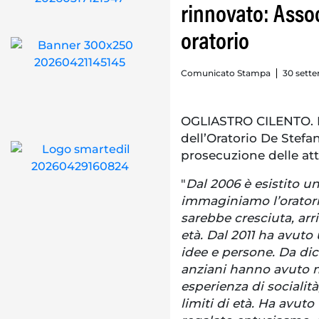
rinnovato: Assoc
oratorio
Comunicato Stampa
30 sette
OGLIASTRO CILENTO. Le
dell’Oratorio De Stefan
prosecuzione delle atti
"
Dal 2006 è esistito un
immaginiamo l’orator
sarebbe cresciuta, ar
età. Dal 2011 ha avuto
idee e persone. Da dic
anziani hanno avuto m
esperienza di socialità,
limiti di età. Ha avut