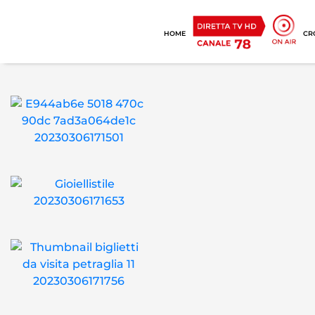
HOME
CR