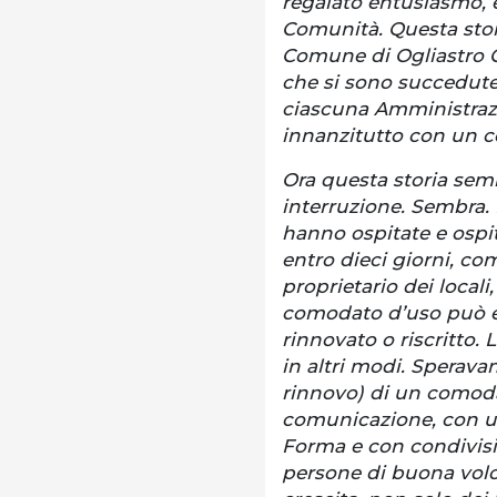
regalato entusiasmo, e
Comunità. Questa stori
Comune di Ogliastro C
che si sono succedute n
ciascuna Amministrazi
innanzitutto con un c
Ora questa storia sem
interruzione. Sembra. 
hanno ospitate e ospit
entro dieci giorni, co
proprietario dei loca
comodato d’uso può es
rinnovato o riscritto.
in altri modi. Sperava
rinnovo) di un comoda
comunicazione, con una
Forma e con condivision
persone di buona volo