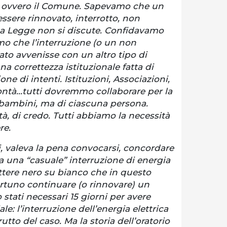
li, ovvero il Comune. Sapevamo che un
sere rinnovato, interrotto, non
 La Legge non si discute. Confidavamo
mo che l’interruzione (o un non
to avvenisse con un altro tipo di
 correttezza istituzionale fatta di
e di intenti. Istituzioni, Associazioni,
ntà…tutti dovremmo collaborare per la
i bambini, ma di ciascuna persona.
tà, di credo. Tutti abbiamo la necessità
re.
, valeva la pena convocarsi, concordare
a una “casuale” interruzione di energia
ttere nero su bianco che in questo
uno continuare (o rinnovare) un
tati necessari 15 giorni per avere
le: l’interruzione dell’energia elettrica
tto del caso. Ma la storia dell’oratorio