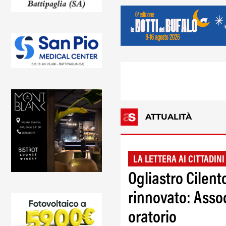
ATTUALITÀ
LA LETTERA AI CITTADINI
Ogliastro Cilen
rinnovato: Assoc
oratorio