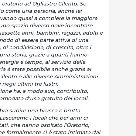
 oratorio ad Ogliastro Cilento. Se
io come una persona, anche lei
rivando quasi a compiere la maggiore
 uno spazio diverso dove incontrare
iassette anni, bambini, ragazzi, adulti e
odo di essere parte attiva di una
 di condivisione, di crescita, oltre i
o una storia, grazie a quanti hanno
nergia e tempo, al servizio della
a è stata possibile anche grazie al
ilento e alle diverse Amministrazioni
egli ultimi tre lustri:
one ha, a modo suo, contribuito,
omodato d’uso gratuito dei locali.
bra subire una brusca e brutta
Lasceremo i locali che per anni ci
ati, che hanno ospitato l’Oratorio,
me formalmente ci è stato intimato dal