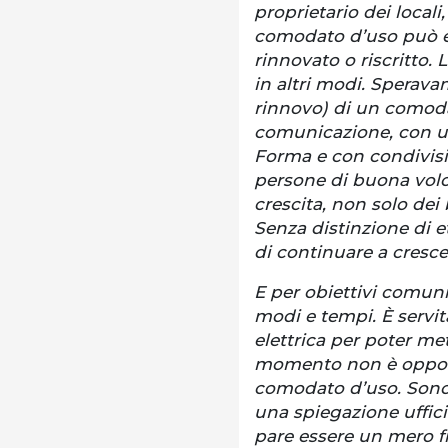
proprietario dei loca
comodato d’uso può es
rinnovato o riscritto.
in altri modi. Sperava
rinnovo) di un comoda
comunicazione, con una
Forma e con condivision
persone di buona volo
crescita, non solo de
Senza distinzione di e
di continuare a cresce
E per obiettivi comuni
modi e tempi. È servit
elettrica per poter me
momento non è opport
comodato d’uso. Sono s
una spiegazione ufficia
pare essere un mero fru