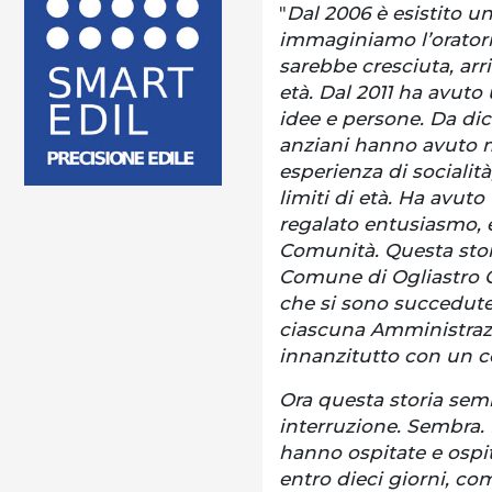
"
Dal 2006 è esistito un
immaginiamo l’orator
sarebbe cresciuta, ar
età. Dal 2011 ha avuto
idee e persone. Da dic
anziani hanno avuto m
esperienza di socialità,
limiti di età. Ha avut
regalato entusiasmo, e
Comunità. Questa stori
Comune di Ogliastro C
che si sono succedute n
ciascuna Amministrazi
innanzitutto con un c
Ora questa storia sem
interruzione. Sembra. 
hanno ospitate e ospit
entro dieci giorni, co