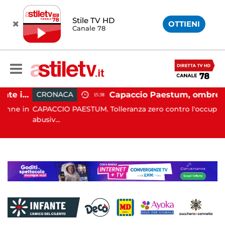
Stile TV HD
OTTIENI
Canale 78
Altavilla Silentina, incidente in moto nella notte: 19enne in prognosi riservata
Capaccio Paestum, ombrellone selvaggio: blitz della Municipale, sgomberate tutte le spiagge libere
CRONACA
15:38
 in
CAPACCIO PAESTUM. Tolleranza zero contro l'occupazione
abusiv...