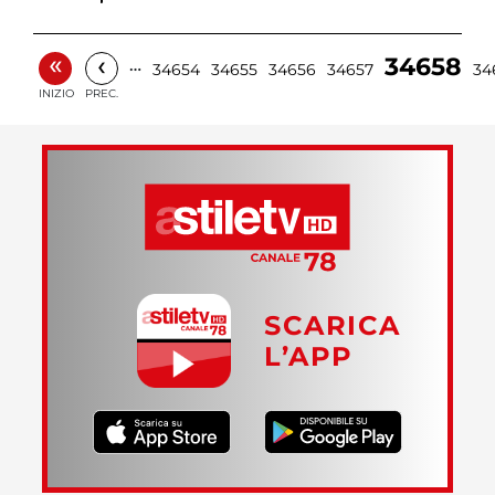
«
‹
34658
…
34654
34655
34656
34657
34
INIZIO
PREC.
SCARICA
L’APP