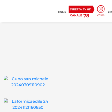
HOME
CR