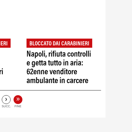
IERI
BLOCCATO DAI CARABINIERI
i
Napoli, rifiuta controlli
e getta tutto in aria:
ri
62enne venditore
ambulante in carcere
»
›
SUCC.
FINE