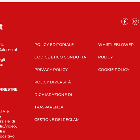
lla
POLICY EDITORIALE
WHISTLEBLOWER
Salerno al
CODICE ETICO CONDOTTA
POLICY
gli
/o
PRIVACY POLICY
COOKIE POLICY
POLICY DIVERSITÀ
ERRESTRE
DICHIARAZIONE DI
TRASPARENZA
LETV è
a
GESTIONE DEI RECLAMI
ziale, di
dio/video,
i e
spositivo