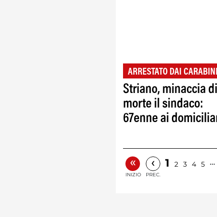
ARRESTATO DAI CARABIN
Striano, minaccia d
morte il sindaco:
67enne ai domicilia
«
‹
1
…
2
3
4
5
INIZIO
PREC.