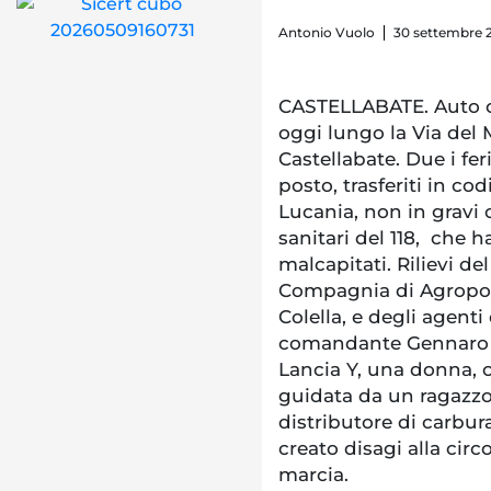
Antonio Vuolo
30 settembre 2
CASTELLABATE. Auto c
oggi lungo la Via del M
Castellabate. Due i fe
posto, trasferiti in cod
Lucania, non in gravi 
sanitari del 118, che 
malcapitati. Rilievi del
Compagnia di Agropoli
Colella, e degli agenti 
comandante Gennaro M
Lancia Y, una donna, c
guidata da un ragazzo 
distributore di carbura
creato disagi alla circ
marcia.