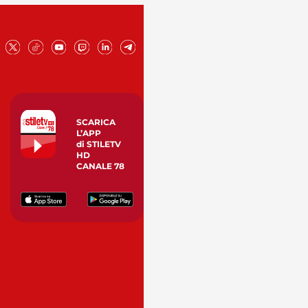
SCARICA
L’APP
di STILETV
HD
CANALE 78