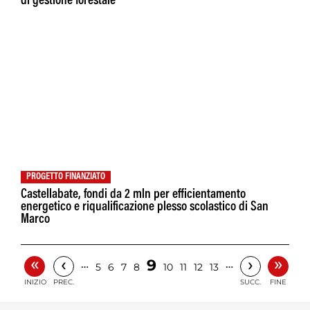
di gestione forestale
PROGETTO FINANZIATO
Castellabate, fondi da 2 mln per efficientamento
energetico e riqualificazione plesso scolastico di San
Marco
«
»
‹
›
9
…
…
5
6
7
8
10
11
12
13
INIZIO
PREC.
SUCC.
FINE