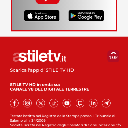
Scarica l'app di STILE TV HD
STILE TV HD in onda su:
CANALE 78 DEL DIGITALE TERRESTRE
Testata iscritta nel Registro della Stampa presso il Tribunale di
Salerno al n. 34/2009
Società iscritta nel Registro degli Operatori di Comunicazione c/o