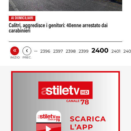
AI DOMICILIARI
Calitri, aggredisce i genitori: 40enne arrestato dai
carabinieri
«
‹
2400
…
2396
2397
2398
2399
2401
240
INIZIO
PREC.
SCARICA
L’APP