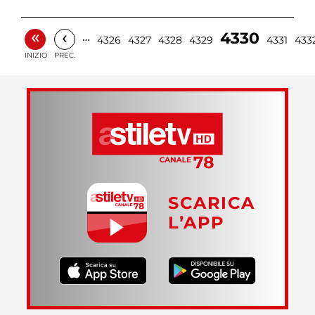
«
‹
4330
…
4326
4327
4328
4329
4331
433
INIZIO
PREC.
SCARICA
L’APP