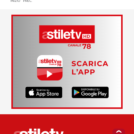
INIZIO
PREC.
SCARICA
L’APP