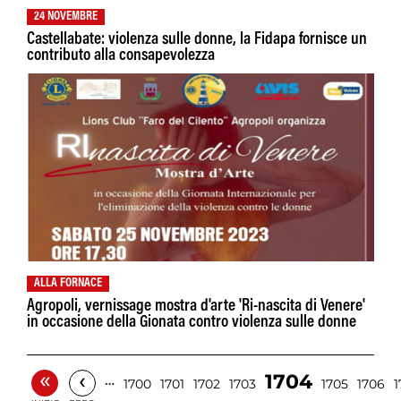
24 NOVEMBRE
Castellabate: violenza sulle donne, la Fidapa fornisce un
contributo alla consapevolezza
ALLA FORNACE
Agropoli, vernissage mostra d'arte 'Ri-nascita di Venere'
in occasione della Gionata contro violenza sulle donne
«
‹
1704
…
1700
1701
1702
1703
1705
1706
1