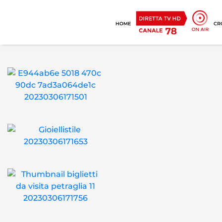
HOME
CR