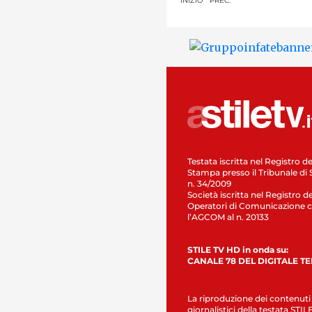
INIZIO
PREC.
Testata iscritta nel Registro de
Stampa presso il Tribunale di 
n. 34/2009
Società iscritta nel Registro de
Operatori di Comunicazione c
l’AGCOM al n. 20133
STILE TV HD in onda su:
CANALE 78 DEL DIGITALE T
La riproduzione dei contenuti
giornalistici della testata STI