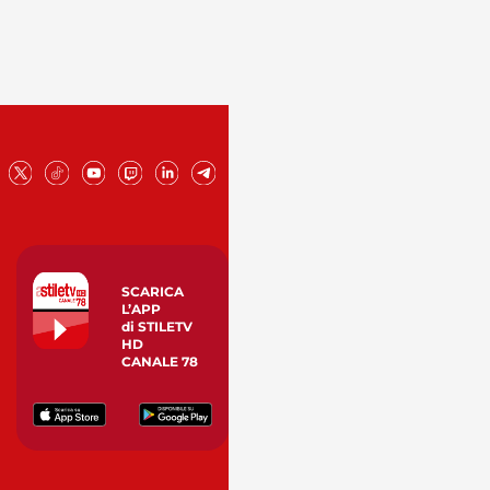
SCARICA
L’APP
di STILETV
HD
CANALE 78