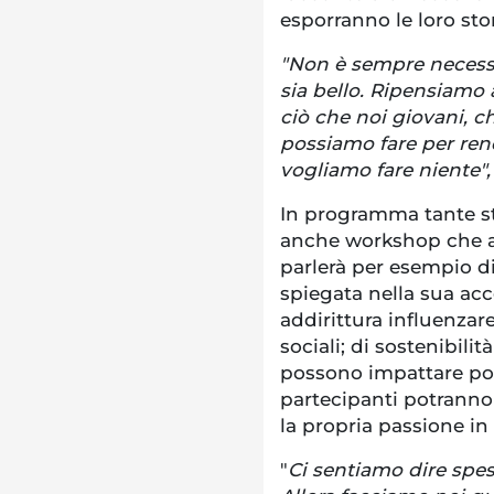
esporranno le loro stor
"Non è sempre necess
sia bello. Ripensiamo a
ciò che noi giovani, c
possiamo fare per ren
vogliamo fare niente",
In programma tante st
anche workshop che aff
parlerà per esempio di
spiegata nella sua acc
addirittura influenzar
sociali; di sostenibili
possono impattare pos
partecipanti potranno
la propria passione in
"
Ci sentiamo dire spess