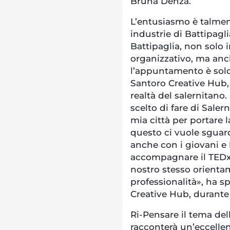
Bruna Denza.
L’entusiasmo è talmen
industrie di Battipagl
Battipaglia, non solo
organizzativo, ma anch
l’appuntamento è sold 
Santoro Creative Hub,
realtà del salernitano
scelto di fare di Saler
mia città per portare 
questo ci vuole sguard
anche con i giovani e l
accompagnare il TEDxB
nostro stesso orienta
professionalità», ha 
Creative Hub, durante
Ri-Pensare il tema del
racconterà un’eccellen