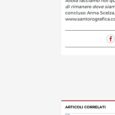
Allora facciamo noi q
di rimanere dove siamo
concluso Anna Scelza. 
www.santorografica.co
ARTICOLI CORRELATI