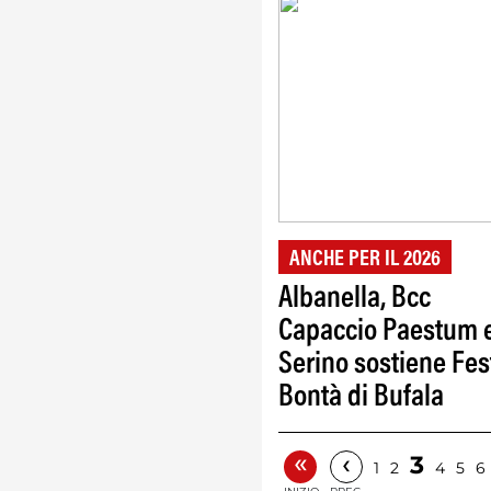
ANCHE PER IL 2026
Albanella, Bcc
Capaccio Paestum 
Serino sostiene Fes
Bontà di Bufala
«
‹
3
1
2
4
5
6