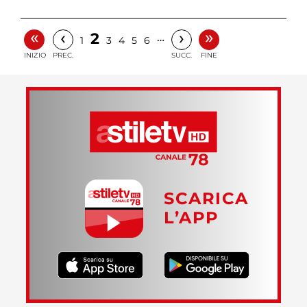
«
»
‹
›
2
…
1
3
4
5
6
INIZIO
PREC.
SUCC.
FINE
SCARICA
L’APP