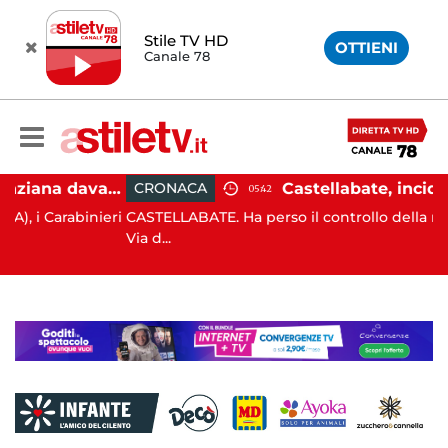
Stile TV HD
OTTIENI
Canale 78
Angri, scippano anziana davanti ad un negozio: tre arresti
CRONACA
05:42
arabinieri
CASTELLABATE. Ha perso il controllo della moto lung
Via d...