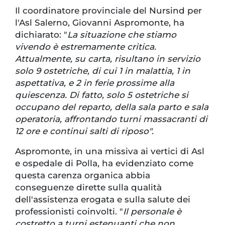
Il coordinatore provinciale del Nursind per
l'Asl Salerno, Giovanni Aspromonte, ha
dichiarato: "
La situazione che stiamo
vivendo è estremamente critica.
Attualmente, su carta, risultano in servizio
solo 9 ostetriche, di cui 1 in malattia, 1 in
aspettativa, e 2 in ferie prossime alla
quiescenza. Di fatto, solo 5 ostetriche si
occupano del reparto, della sala parto e sala
operatoria, affrontando turni massacranti di
12 ore e continui salti di riposo".
Aspromonte, in una missiva ai vertici di Asl
e ospedale di Polla, ha evidenziato come
questa carenza organica abbia
conseguenze dirette sulla qualità
dell'assistenza erogata e sulla salute dei
professionisti coinvolti. "
Il personale è
costretto a turni estenuanti che non