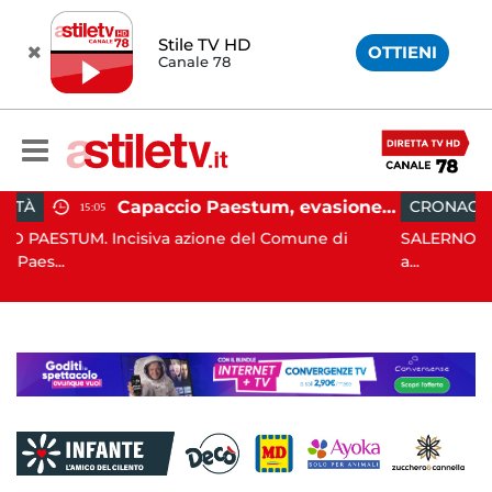
Stile TV HD
OTTIENI
Canale 78
Capaccio Paestum, evasione tassa di soggiorno: scoperte 49 strutture fantasma, elevate 132 sanzioni
CRONACA
13:55
one del Comune di
SALERNO. E' stato scoperto solo all'al
a...