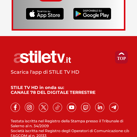
Scarica l'app di STILE TV HD
STILE TV HD in onda su:
CANALE 78 DEL DIGITALE TERRESTRE
Testata iscritta nel Registro della Stampa presso il Tribunale di
Salerno al n. 34/2009
Società iscritta nel Registro degli Operatori di Comunicazione c/o
l’AGCOM al n. 20133