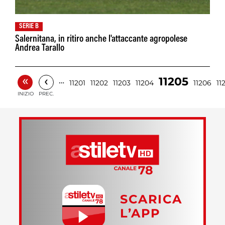
SERIE B
Salernitana, in ritiro anche l'attaccante agropolese
Andrea Tarallo
«
‹
11205
…
11201
11202
11203
11204
11206
11
INIZIO
PREC.
SCARICA
L’APP