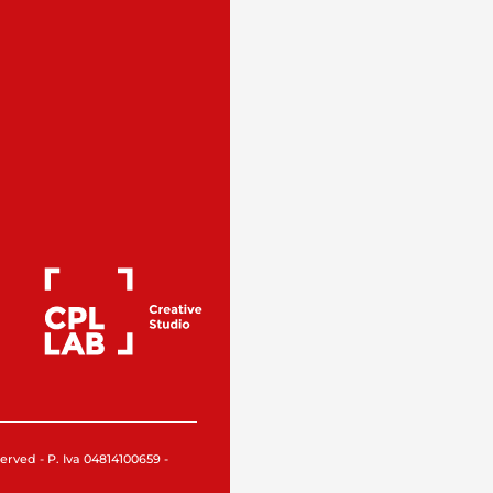
rved - P. Iva 04814100659 -