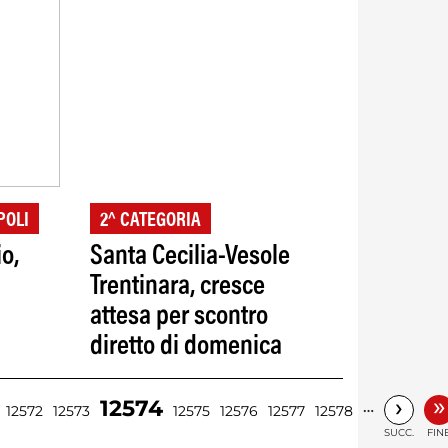
POLI
2^ CATEGORIA
o,
Santa Cecilia-Vesole
Trentinara, cresce
attesa per scontro
diretto di domenica
»
›
12574
…
12572
12573
12575
12576
12577
12578
SUCC.
FIN