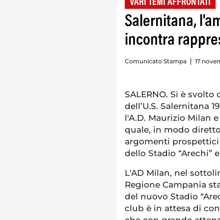
VARI TEMI AFFRONTATI
Salernitana, l'
incontra rappre
Comunicato Stampa
17 novem
SALERNO. Si è svolto 
dell’U.S. Salernitana 19
l'A.D. Maurizio Milan 
quale, in modo diretto 
argomenti prospettici 
dello Stadio “Arechi” 
L'AD Milan, nel sotto
Regione Campania sta 
del nuovo Stadio “Are
club è in attesa di co
che con grande attenzi