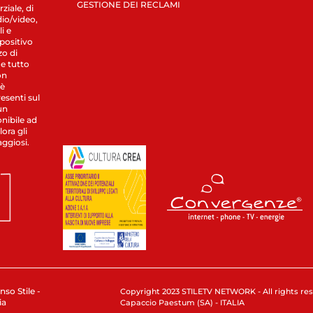
GESTIONE DEI RECLAMI
ziale, di
dio/video,
i e
spositivo
zo di
 e tutto
on
 è
esenti sul
un
nibile ad
ora gli
aggiosi.
nso Stile -
Copyright 2023 STILETV NETWORK - All rights rese
ia
Capaccio Paestum (SA) - ITALIA