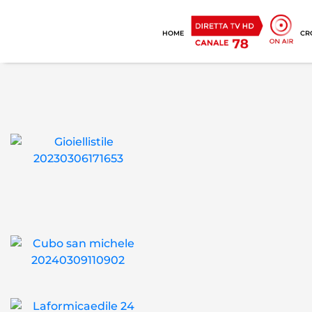
HOME
CR