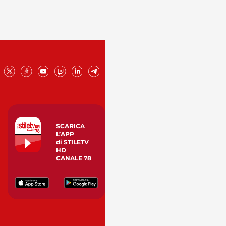
SCARICA
L’APP
di STILETV
HD
CANALE 78