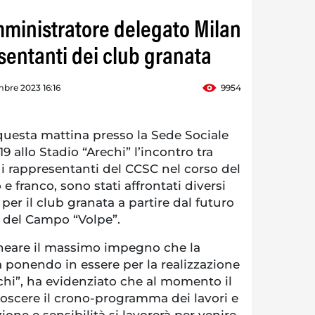
amministratore delegato Milan
sentanti dei club granata
bre 2023 16:16
9954
questa mattina presso la Sede Sociale
19 allo Stadio “Arechi” l’incontro tra
e i rappresentanti del CCSC nel corso del
e franco, sono stati affrontati diversi
per il club granata a partire dal futuro
e del Campo “Volpe”.
lineare il massimo impegno che la
ponendo in essere per la realizzazione
chi”, ha evidenziato che al momento il
noscere il crono-programma dei lavori e
one e sensibilità si lavorerà per venire