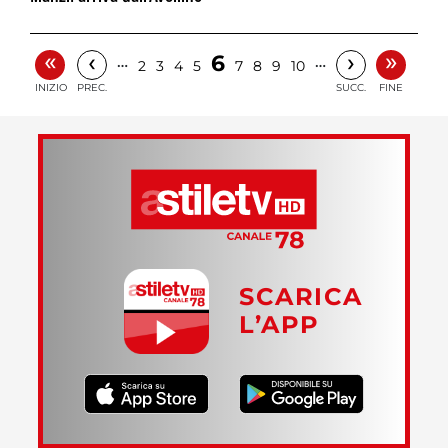
«
»
‹
›
6
…
…
2
3
4
5
7
8
9
10
INIZIO
PREC.
SUCC.
FINE
SCARICA
L’APP