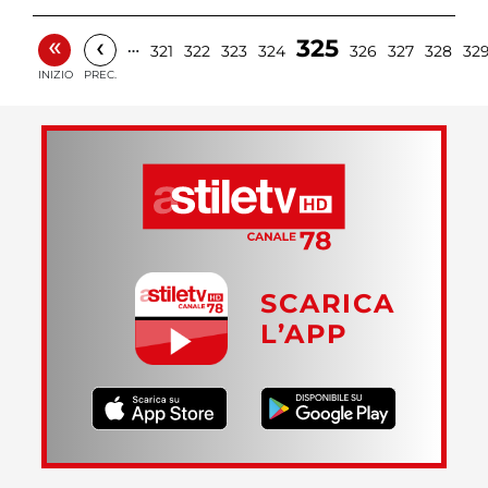
«
‹
325
…
321
322
323
324
326
327
328
32
INIZIO
PREC.
SCARICA
L’APP