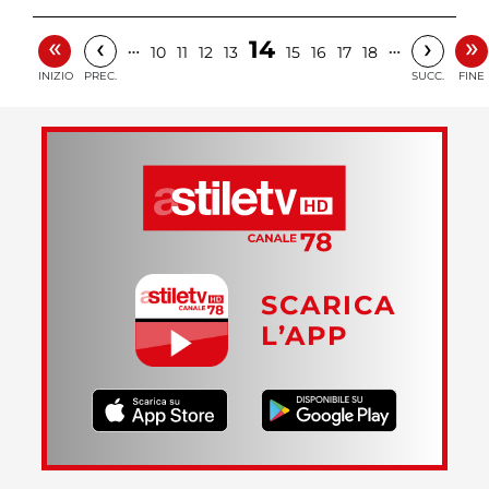
«
»
‹
›
14
…
…
10
11
12
13
15
16
17
18
INIZIO
PREC.
SUCC.
FINE
SCARICA
L’APP