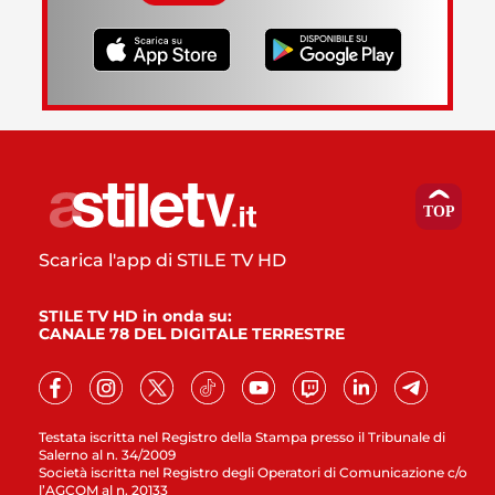
Scarica l'app di STILE TV HD
STILE TV HD in onda su:
CANALE 78 DEL DIGITALE TERRESTRE
Testata iscritta nel Registro della Stampa presso il Tribunale di
Salerno al n. 34/2009
Società iscritta nel Registro degli Operatori di Comunicazione c/o
l’AGCOM al n. 20133