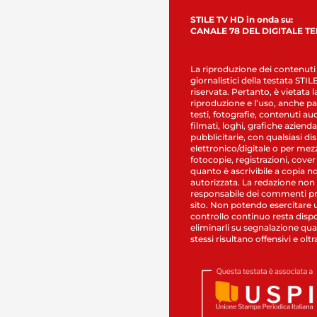
STILE TV HD in onda su:
CANALE 78 DEL DIGITALE T
La riproduzione dei contenuti
giornalistici della testata STI
riservata. Pertanto, è vietata l
riproduzione e l’uso, anche par
testi, fotografie, contenuti au
filmati, loghi, grafiche aziendal
pubblicitarie, con qualsiasi di
elettronico/digitale o per mez
fotocopie, registrazioni, cover
quanto è ascrivibile a copia n
autorizzata. La redazione non
responsabile dei commenti pr
sito. Non potendo esercitare 
controllo continuo resta dispo
eliminarli su segnalazione qual
stessi risultano offensivi e oltr