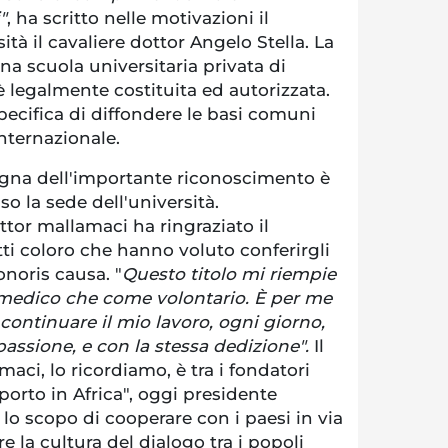
"
, ha scritto nelle motivazioni il
ità il cavaliere dottor Angelo Stella. La
na scuola universitaria privata di
 è legalmente costituita ed autorizzata.
specifica di diffondere le basi comuni
internazionale.
gna dell'importante riconoscimento è
 la sede dell'università.
tor mallamaci ha ringraziato il
utti coloro che hanno voluto conferirgli
onoris causa. "
Questo titolo mi riempie
 medico che come volontario. È per me
 continuare il mio lavoro, ogni giorno,
assione, e con la stessa dedizione".
Il
aci, lo ricordiamo, è tra i fondatori
 porto in Africa", oggi presidente
 lo scopo di cooperare con i paesi in via
e la cultura del dialogo tra i popoli