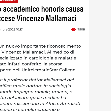
olo accademico honoris causa
ccese Vincenzo Mallamaci
mbre 2023 10:17
7908
n nuovo importante riconoscimento
or Vincenzo Mallamaci. Al medico di
ializzato in cardiologia e malattie
ato infatti conferito, la scorsa
a parte dell'UnitelematicStar College.
re il professor dottor Mallamaci del
ifico quale dottore in sociologia
 grande impegno morale, umano, e
stra nel lavoro quale medico ha
ariato missionario in Africa. Ammirati
persona ci complimentiamo e