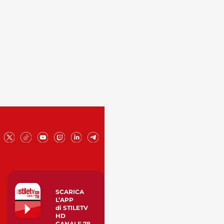
SCARICA
L’APP
di STILETV
HD
CANALE 78