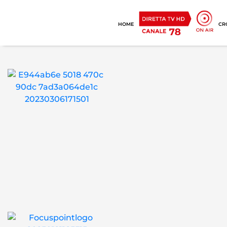
HOME
CR