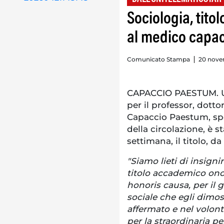
Sociologia, tit
al medico capa
Comunicato Stampa
20 nove
CAPACCIO PAESTUM. U
per il professor, dott
Capaccio Paestum, spec
della circolazione, è st
settimana, il titolo, d
"Siamo lieti di insigni
titolo accademico onor
honoris causa, per il
sociale che egli dimo
affermato e nel volont
per la straordinaria 