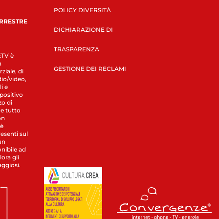
POLICY DIVERSITÀ
ERRESTRE
DICHIARAZIONE DI
TRASPARENZA
LETV è
a
GESTIONE DEI RECLAMI
ziale, di
dio/video,
i e
spositivo
zo di
 e tutto
on
 è
esenti sul
un
nibile ad
ora gli
aggiosi.