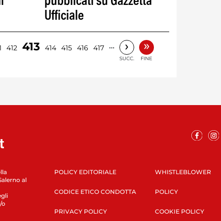
l
pubblicati su Gazzetta
Ufficiale
»
›
413
…
1
412
414
415
416
417
SUCC.
FINE
lla
POLICY EDITORIALE
WHISTLEBLOWER
Salerno al
CODICE ETICO CONDOTTA
POLICY
gli
/o
PRIVACY POLICY
COOKIE POLICY