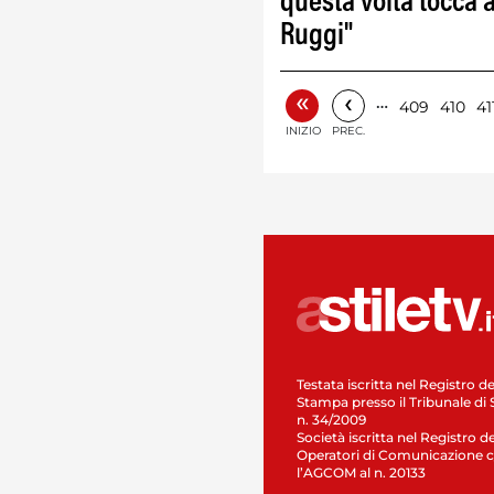
questa volta tocca a
Ruggi"
«
‹
…
409
410
41
INIZIO
PREC.
Testata iscritta nel Registro de
Stampa presso il Tribunale di 
n. 34/2009
Società iscritta nel Registro de
Operatori di Comunicazione c
l’AGCOM al n. 20133