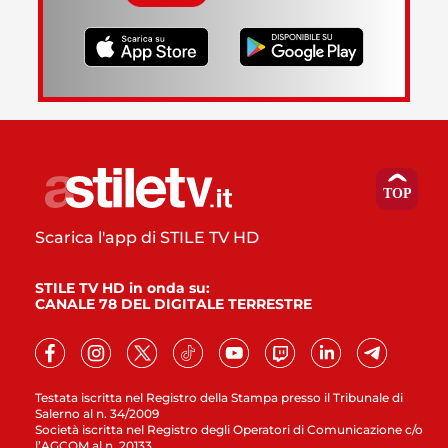
Scarica l'app di STILE TV HD
STILE TV HD in onda su:
CANALE 78 DEL DIGITALE TERRESTRE
Testata iscritta nel Registro della Stampa presso il Tribunale di
Salerno al n. 34/2009
Società iscritta nel Registro degli Operatori di Comunicazione c/o
l’AGCOM al n. 20133