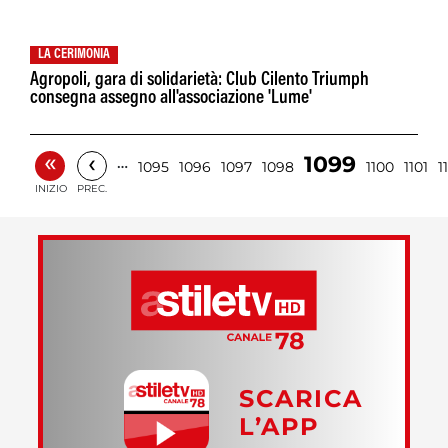
LA CERIMONIA
Agropoli, gara di solidarietà: Club Cilento Triumph
consegna assegno all'associazione 'Lume'
«
‹
1099
…
1095
1096
1097
1098
1100
1101
1
INIZIO
PREC.
SCARICA
L’APP