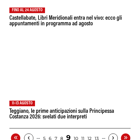
FINO AL 24 AGOSTO
Castellabate, Libri Meridionali entra nel vivo: ecco gli
appuntamenti in programma ad agosto
11-13 AGOSTO
Teggiano, le prime anticipazioni sulla Principessa
Costanza 2026: svelati due interpreti
«
»
‹
›
9
…
…
5
6
7
8
10
11
12
13