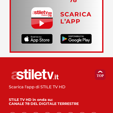
SCARICA
L’APP
Scarica l'app di STILE TV HD
STILE TV HD in onda su:
CANALE 78 DEL DIGITALE TERRESTRE