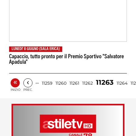
LUNEDI' 8 GIUGNO (SALA ERICA)
Capaccio, tutto pronto per il Premio Sportivo "Salvatore
Apadula"
«
‹
11263
…
11259
11260
11261
11262
11264
11
INIZIO
PREC.