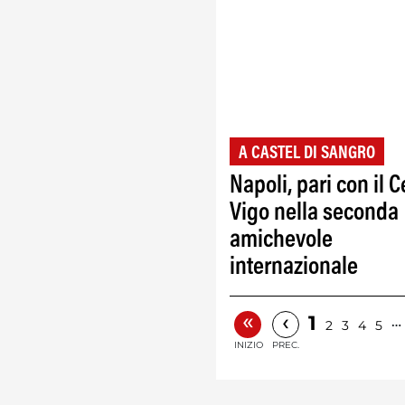
A CASTEL DI SANGRO
Napoli, pari con il C
Vigo nella seconda
amichevole
internazionale
«
‹
1
…
2
3
4
5
INIZIO
PREC.