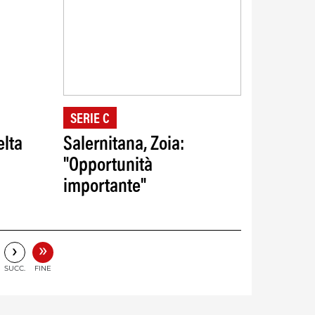
SERIE C
elta
Salernitana, Zoia:
"Opportunità
importante"
»
›
SUCC.
FINE