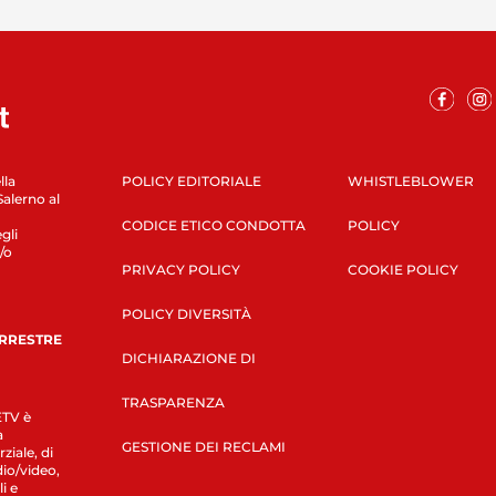
lla
POLICY EDITORIALE
WHISTLEBLOWER
Salerno al
CODICE ETICO CONDOTTA
POLICY
gli
/o
PRIVACY POLICY
COOKIE POLICY
POLICY DIVERSITÀ
ERRESTRE
DICHIARAZIONE DI
TRASPARENZA
LETV è
a
GESTIONE DEI RECLAMI
ziale, di
dio/video,
i e