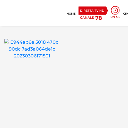
HOME
CR