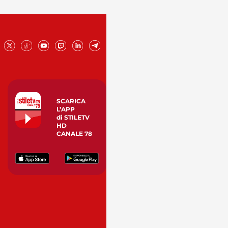
SCARICA
L’APP
di STILETV
HD
CANALE 78