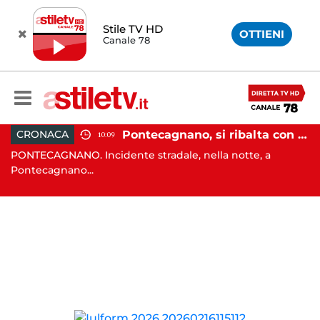
Stile TV HD
OTTIENI
Canale 78
, tenta di truffare anziana: 16enne denunciato dai carabinieri
Pontecagnano, si ribalta con l'auto alla rotatoria: giovane ferito
CRONACA
10:09
o
PONTECAGNANO. Incidente stradale, nella notte, a
C
Pontecagnano...
Ca