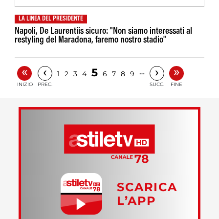
LA LINEA DEL PRESIDENTE
Napoli, De Laurentiis sicuro: "Non siamo interessati al
restyling del Maradona, faremo nostro stadio"
«
»
‹
›
5
…
1
2
3
4
6
7
8
9
INIZIO
PREC.
SUCC.
FINE
SCARICA
L’APP