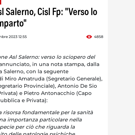
l Salerno, Cisl Fp: "Verso lo
mparto"
bre 2023 12:55
4858
one Asl Salerno: verso lo sciopero del
 annunciato, in una nota stampa, dalla
a Salerno, con la seguente
di Miro Amatruda (Segretario Generale),
egretario Provinciale), Antonio De Sio
Privata) e Pietro Antonacchio (Capo
bblica e Privata):
na risorsa fondamentale per la sanità
na importanza particolare nella
specie per ciò che riguarda la
ito delle patologie psichiche,