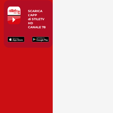
SCARICA
L’APP
di STILETV
HD
CANALE 78