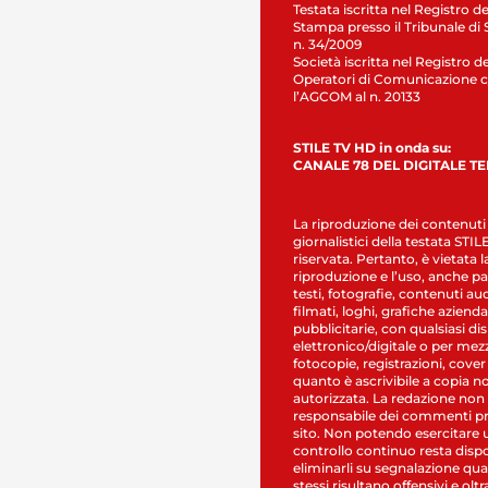
Testata iscritta nel Registro de
Stampa presso il Tribunale di 
n. 34/2009
Società iscritta nel Registro de
Operatori di Comunicazione c
l’AGCOM al n. 20133
STILE TV HD in onda su:
CANALE 78 DEL DIGITALE T
La riproduzione dei contenuti
giornalistici della testata STI
riservata. Pertanto, è vietata l
riproduzione e l’uso, anche par
testi, fotografie, contenuti au
filmati, loghi, grafiche aziendal
pubblicitarie, con qualsiasi di
elettronico/digitale o per mez
fotocopie, registrazioni, cover
quanto è ascrivibile a copia n
autorizzata. La redazione non
responsabile dei commenti pr
sito. Non potendo esercitare 
controllo continuo resta dispo
eliminarli su segnalazione qual
stessi risultano offensivi e oltr