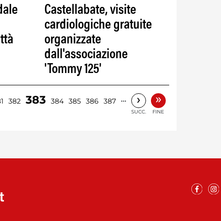
dale
Castellabate, visite
cardiologiche gratuite
ttà
organizzate
dall'associazione
'Tommy 125'
»
›
383
…
1
382
384
385
386
387
SUCC.
FINE