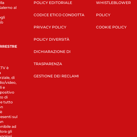
lla
POLICY EDITORIALE
WHISTLEBLOWER
Salerno al
CODICE ETICO CONDOTTA
POLICY
gli
/o
PRIVACY POLICY
COOKIE POLICY
POLICY DIVERSITÀ
ERRESTRE
DICHIARAZIONE DI
TRASPARENZA
LETV è
a
GESTIONE DEI RECLAMI
ziale, di
dio/video,
i e
spositivo
zo di
 e tutto
on
 è
esenti sul
un
nibile ad
ora gli
aggiosi.