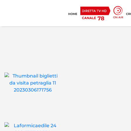
HOME
CR