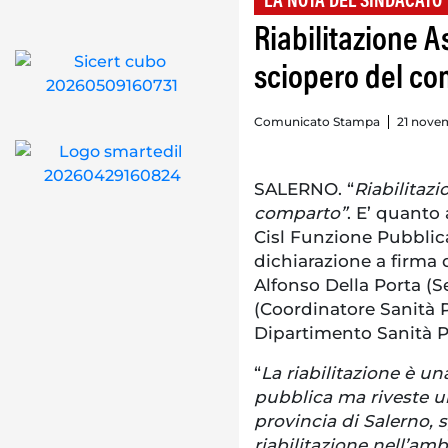
LA NOTA DEL SINDACATO
Riabilitazione As
sciopero del co
Comunicato Stampa
21 novem
SALERNO. “
Riabilitazi
comparto”
. E’ quanto
Cisl Funzione Pubblic
dichiarazione a firma 
Alfonso Della Porta (S
(Coordinatore Sanità 
Dipartimento Sanità Pu
“
La riabilitazione è u
pubblica ma riveste u
provincia di Salerno, 
riabilitazione nell’amb