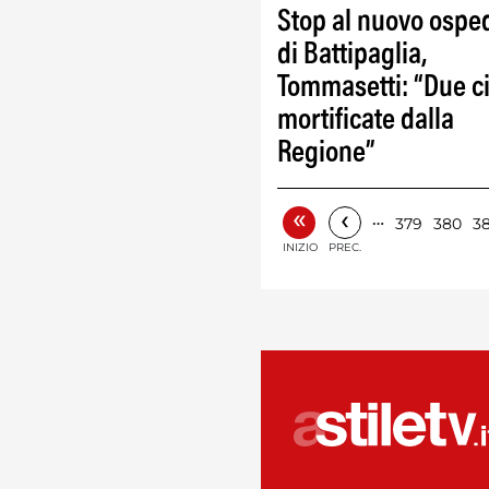
Stop al nuovo ospe
di Battipaglia,
Tommasetti: “Due ci
mortificate dalla
Regione”
«
‹
…
379
380
38
INIZIO
PREC.