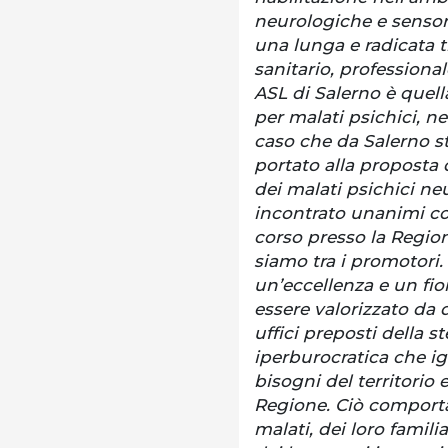
neurologiche e sensoria
una lunga e radicata 
sanitario, professional
ASL di Salerno è quell
per malati psichici, ne
caso che da Salerno s
portato alla proposta d
dei malati psichici ne
incontrato unanimi con
corso presso la Regio
siamo tra i promotori
un’eccellenza e un fior
essere valorizzato da 
uffici preposti della 
iperburocratica che ig
bisogni del territorio 
Regione. Ciò comporta 
malati, dei loro familia