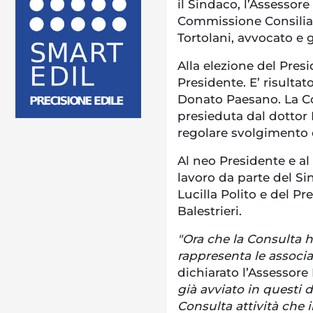
il Sindaco, l’Assessore 
Commissione Consiliare
Tortolani, avvocato e 
Alla elezione del Pres
Presidente. E’ risulta
Donato Paesano. La Co
presieduta dal dottor 
regolare svolgimento 
Al neo Presidente e al
lavoro da parte del Si
Lucilla Polito e del P
Balestrieri.
"Ora che la Consulta 
rappresenta le associaz
dichiarato l’Assessore 
già avviato in questi 
Consulta attività che